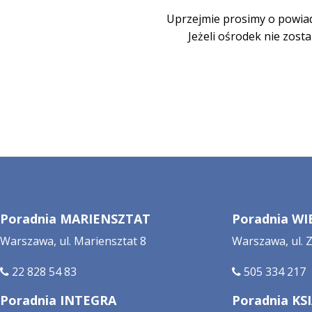
Uprzejmie prosimy o powiad
Jeżeli ośrodek nie zos
Poradnia MARIENSZTAT
Poradnia W
Warszawa, ul. Mariensztat 8
Warszawa, ul.
22 828 54 83
505 334 217
Poradnia INTEGRA
Poradnia KS