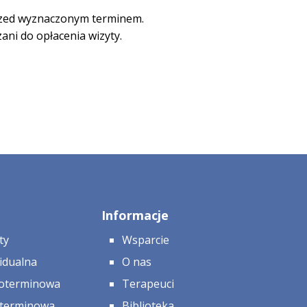
przed wyznaczonym terminem.
ni do opłacenia wizyty.
Informacje
sty
Wsparcie
idualna
O nas
koterminowa
Terapeuci
oterminowa
Biblioteka