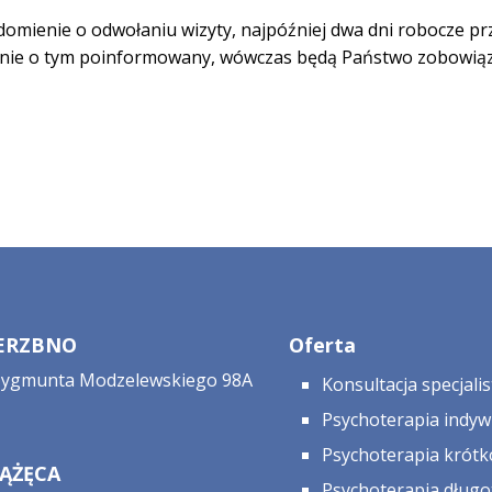
omienie o odwołaniu wizyty, najpóźniej dwa dni robocze 
tanie o tym poinformowany, wówczas będą Państwo zobowiąza
IERZBNO
Oferta
 Zygmunta Modzelewskiego 98A
Konsultacja specjali
Psychoterapia indyw
Psychoterapia krót
IĄŻĘCA
Psychoterapia dług