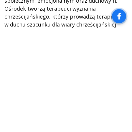
społecznym, emocjonalnym oraz duchowym.
Ośrodek tworzą terapeuci wyznania
chrześcijańskiego, którzy prowadzą terapię
w duchu szacunku dla wiary chrześcijańskiej
oraz przekonań i wartości pacjenta.
Działamy w atmosferze zrozumienia
i akceptacji, pomagając tym, którzy poszukują
wsparcia, towarzysząc im w procesie zmiany
i budowania zdrowych relacji – zarówno
z samym sobą, jak i z innymi.
czytaj więcej