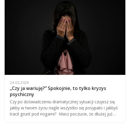
24.02.2026
„Czy ja wariuję?” Spokojnie, to tylko kryzys
psychiczny
Czy po doświadczeniu dramatycznej sytuacji czujesz się
jakby w twoim życiu nagle wszystko się posypało i jakbyś
tracił grunt pod nogami? Masz poczucie, że dłużej już…